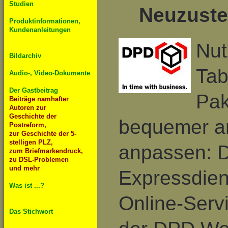
Studien
Neuzuste
Produktinformationen,
Kundenanleitungen
Nut
Bildarchiv
Tab
Audio-, Video-Dokumente
Der Gastbeitrag
Pak
Beiträge namhafter
Autoren zur
Geschichte der
bequemer an
Postreform,
zur Geschichte der 5-
stelligen PLZ,
anpassen: D
zum Briefmarkendruck,
zu DSL-Problemen
und mehr
Expressdien
Was ist ...?
Online-Serv
Das Stichwort