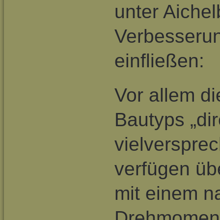
unter Aiche
Verbesserun
einfließen:
Vor allem d
Bautyps „dir
vielverspre
verfügen üb
mit einem n
Drehmoment