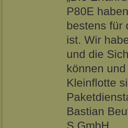
P80E haben 
bestens für 
ist. Wir hab
und die Sich
können und s
Kleinflotte s
Paketdiensta
Bastian Beu
S GmbH.