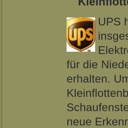
Kleinflot
UPS h
insge
Elekt
für die Nied
erhalten. U
Kleinflotte
Schaufenst
neue Erkenn