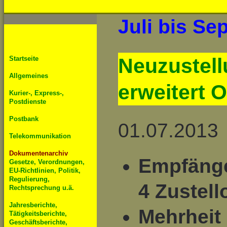
Juli bis Se
Neuzustell
Startseite
Allgemeines
erweitert 
Kurier-, Express-,
Postdienste
Postbank
01.07.2013
Telekommunikation
Dokumentenarchiv
Empfänge
Gesetze, Verordnungen,
EU-Richtlinien, Politik,
Regulierung,
4 Zustell
Rechtsprechung u.ä.
Jahresberichte,
Mehrheit 
Tätigkeitsberichte,
Geschäftsberichte,