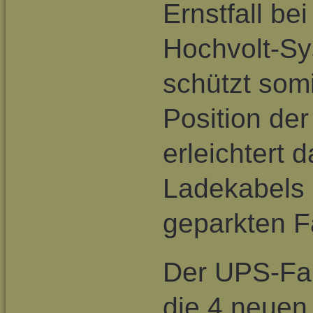
Ernstfall be
Hochvolt-Sy
schützt somi
Position de
erleichtert 
Ladekabels 
geparkten F
Der UPS-Fah
die 4 neuen