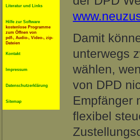
der DPD We
Literatur und Links
www.neuzus
Hilfe zur Software
kostenlose Programme
zum Öffnen von
Damit könne
pdf-, Audio-, Video-, zip-
Dateien
unterwegs z
Kontakt
wählen, wen
Impressum
von DPD nic
Datenschutzerklärung
Empfänger m
Sitemap
flexibel ste
Zustellungs